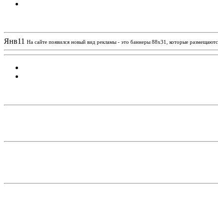
Новости проекта
Янв
11
На сайте появился новый вид рекламы - это баннеры 88х31, которые размещаются
Статистика проекта