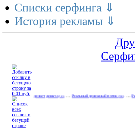
Списки серфинга ⇓
История рекламы ⇓
Дру
Серфин
…
…
Расширение делает деньги
Реальный денежный поток
Рекламир
(561)
(591)