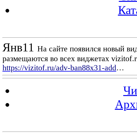
Кат
Новости проекта
Янв
11
На сайте появился новый вид
размещаются во всех виджетах vizitof.
https://vizitof.ru/adv-ban88x31-add
…
Чи
Арх
Статистика проекта