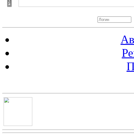
Авторизация
Ав
Ре
П
Баннер 100х100