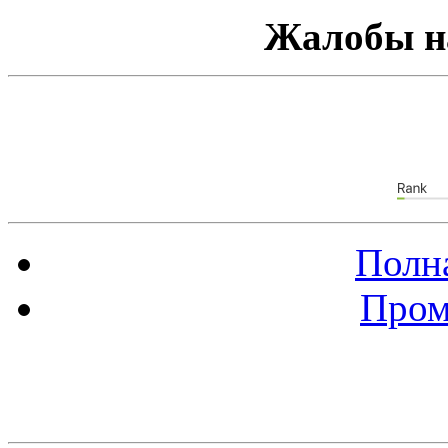
Жалобы н
Полна
Пром
Баннер 88х31