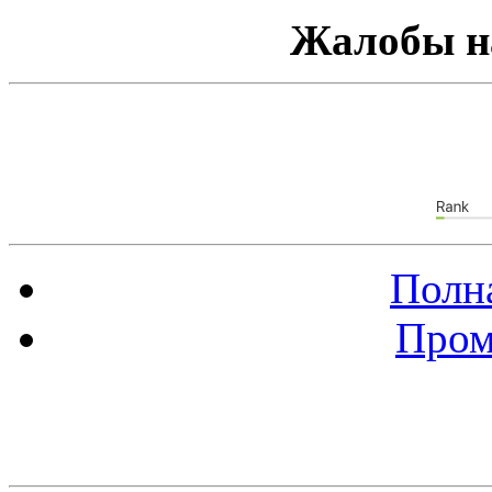
Жалобы н
Полна
Пром
Баннер 88х31