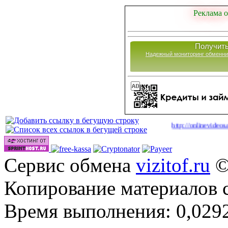
Реклама о
Получить
Надежный мониторинг обменни
|
Сайты для заработка в 2026 году
http://onlinevideos.cc/go/out
(43)
Сервис обмена
vizitof.ru
©
Копирование материалов 
Время выполнения: 0,0292