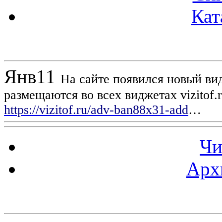
Кат
Новости проекта
Янв
11
На сайте появился новый вид
размещаются во всех виджетах vizitof.
https://vizitof.ru/adv-ban88x31-add
…
Чи
Арх
Статистика проекта