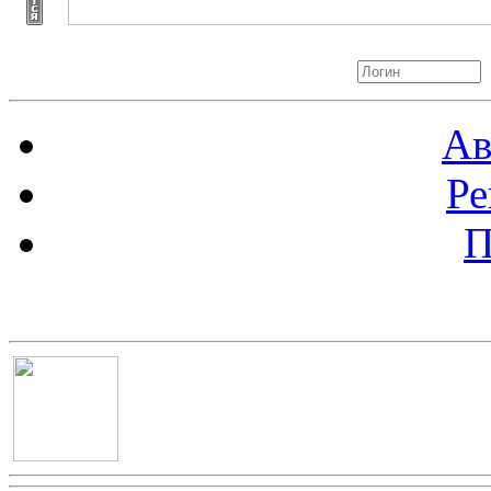
Авторизация
Ав
Ре
П
Баннер 100х100