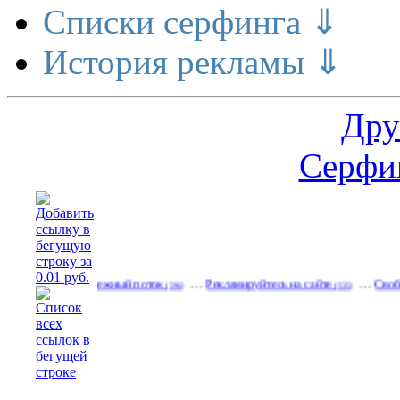
Списки серфинга ⇓
История рекламы ⇓
Дру
Серфин
…
…
льный денежный поток
Рекламируйтесь на сайте
Свободные ба
(596)
(535)