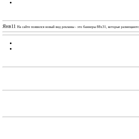
Новости проекта
Янв
11
На сайте появился новый вид рекламы - это баннеры 88х31, которые размещаются
Статистика проекта