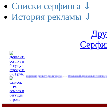
Списки серфинга ⇓
История рекламы ⇓
Дру
Серфин
…
…
Расширение делает деньги
Реальный денежный поток
Ре
(556)
(585)