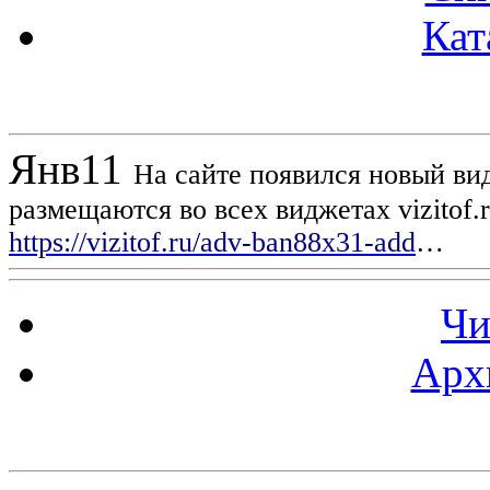
Кат
Новости проекта
Янв
11
На сайте появился новый вид
размещаются во всех виджетах vizitof.
https://vizitof.ru/adv-ban88x31-add
…
Чи
Арх
Статистика проекта