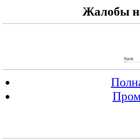
Жалобы н
Полна
Пром
Баннер 88х31