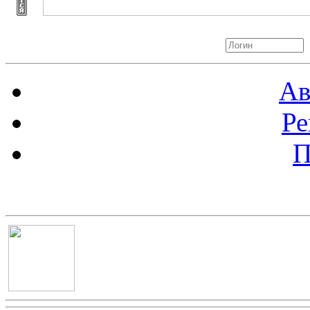
Авторизация
Ав
Ре
П
Баннер 100х100