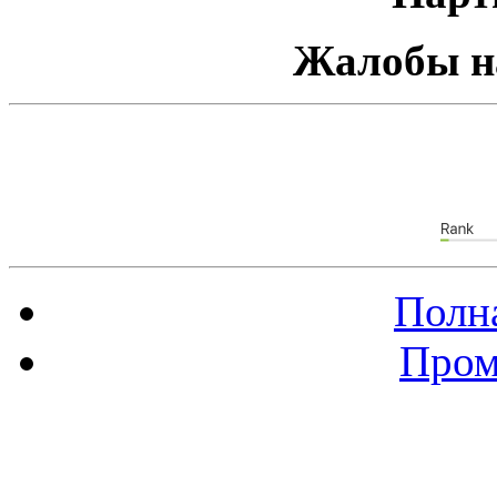
Жалобы н
Полна
Пром
Баннер 88х31