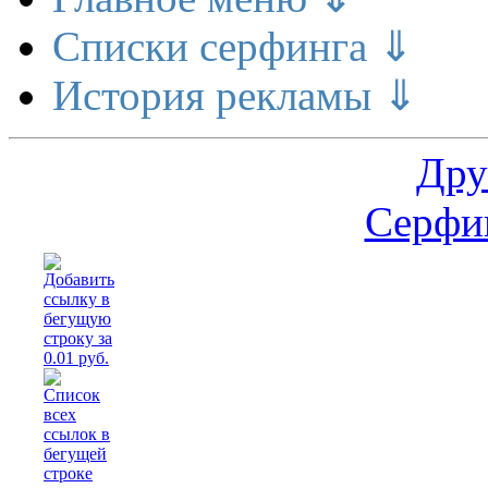
Списки серфинга ⇓
История рекламы ⇓
Дру
Серфин