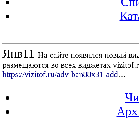
Спи
Кат
Новости проекта
Янв
11
На сайте появился новый вид
размещаются во всех виджетах vizitof.
https://vizitof.ru/adv-ban88x31-add
…
Чи
Арх
Статистика проекта