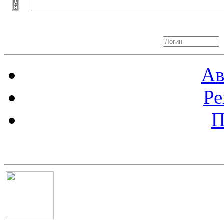
Авторизация
Ав
Ре
П
Баннер 100х100