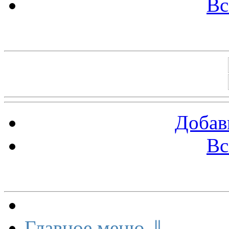
Вс
Баннеры 88х31
Добав
Вс
Меню сайта
Главное меню ⇓