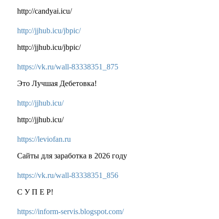
http://candyai.icu/
http://jjhub.icu/jbpic/
http://jjhub.icu/jbpic/
https://vk.ru/wall-83338351_875
Это Лучшая Дебетовка!
http://jjhub.icu/
http://jjhub.icu/
https://leviofan.ru
Сайты для заработка в 2026 году
https://vk.ru/wall-83338351_856
С У П Е Р!
https://inform-servis.blogspot.com/