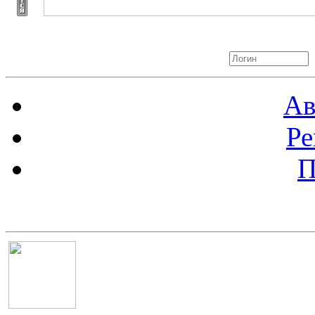
Авторизация
Ав
Ре
П
Баннер 100х100