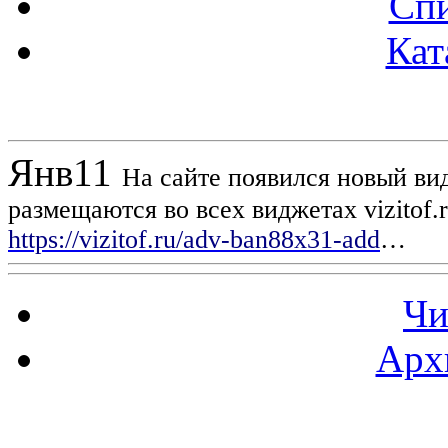
Спи
Кат
Новости проекта
Янв
11
На сайте появился новый вид
размещаются во всех виджетах vizitof.
https://vizitof.ru/adv-ban88x31-add
…
Чи
Арх
Статистика проекта