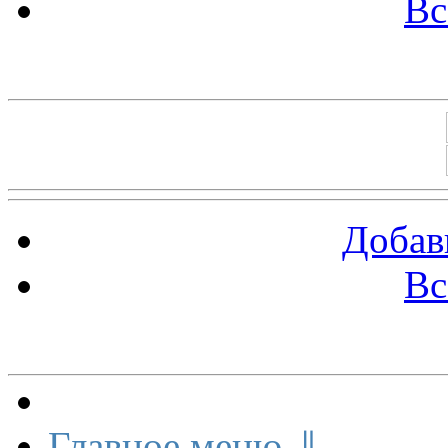
Вс
Баннеры 88х31
Добав
Вс
Меню сайта
Главное меню ⇓