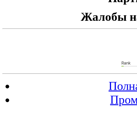
Жалобы н
Полна
Пром
Баннер 88х31