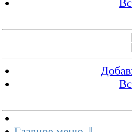
Вс
Баннеры 88х31
Добав
Вс
Меню сайта
Главное меню ⇓