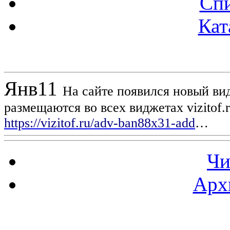
Спи
Кат
Новости проекта
Янв
11
На сайте появился новый вид
размещаются во всех виджетах vizitof.
https://vizitof.ru/adv-ban88x31-add
…
Чи
Арх
Статистика проекта