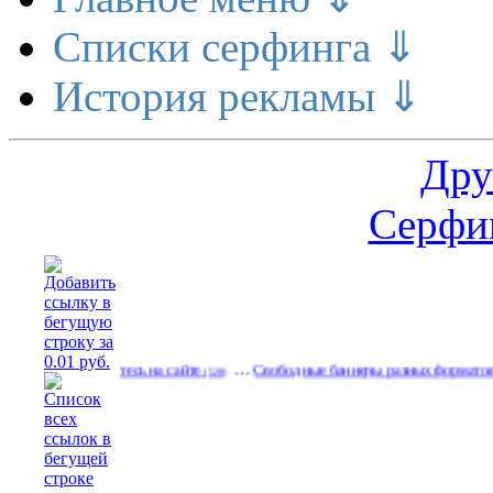
Списки серфинга ⇓
История рекламы ⇓
Дру
Серфин
…
…
кламируйтесь на сайте
Свободные баннеры разных форматов
Р
(528)
(531)