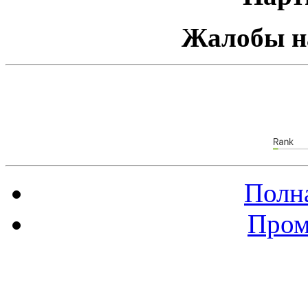
Жалобы н
Полна
Пром
Баннер 88х31