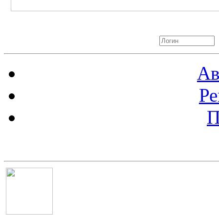
Авторизация
Ав
Ре
П
Баннер 100х100