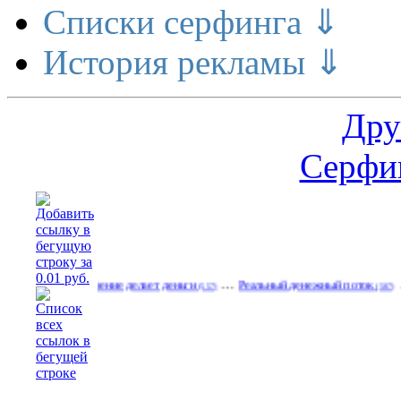
Списки серфинга ⇓
История рекламы ⇓
Дру
Серфин
…
…
Расширение делает деньги
Реальный денежный поток
Рекламир
(557)
(587)