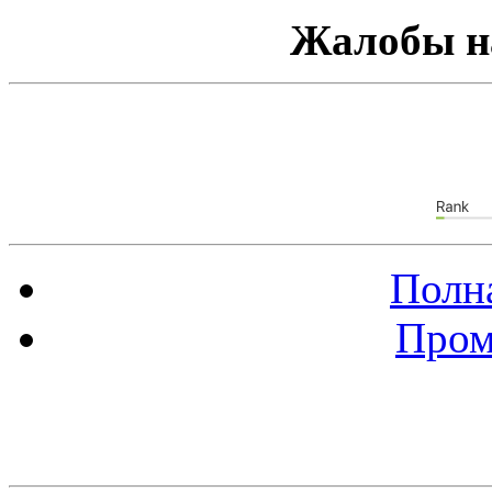
Жалобы н
Полна
Пром
Баннер 88х31