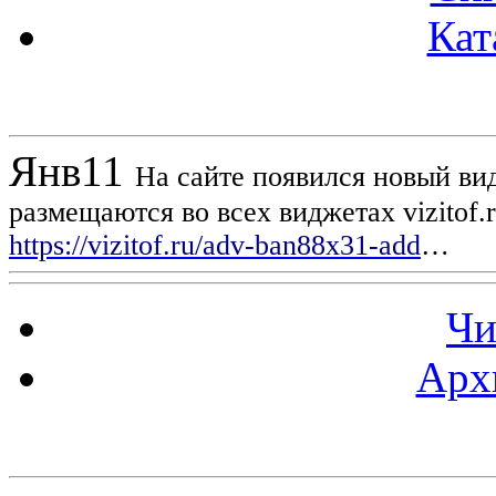
Кат
Новости проекта
Янв
11
На сайте появился новый вид
размещаются во всех виджетах vizitof.
https://vizitof.ru/adv-ban88x31-add
…
Чи
Арх
Статистика проекта