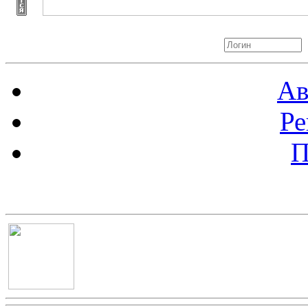
Авторизация
Ав
Ре
П
Баннер 100х100