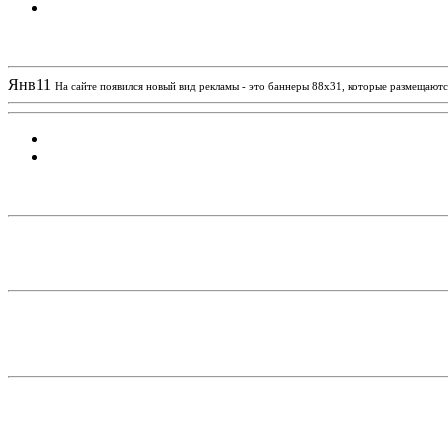
Новости проекта
Янв
11
На сайте появился новый вид рекламы - это баннеры 88х31, которые размещаются
Статистика проекта