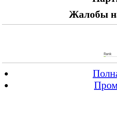
Жалобы н
Полна
Пром
Баннер 88х31