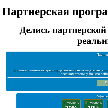
Партнерская програм
Делись партнерской 
реальн
Партне
от суммы платежа незарегистрированным рекламодателем, кото
посещал страницу Вашего сайта
Ре
Реферал
I - уровень
II - уровень
20%
10%