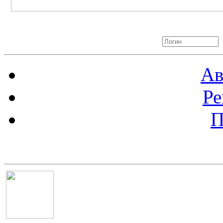
Авторизация
Ав
Ре
П
Баннер 100х100