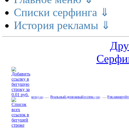
Списки серфинга ⇓
История рекламы ⇓
Дру
Серфин
…
…
елает деньги
Реальный денежный поток
Рекламируйтесь на сай
(566)
(596)