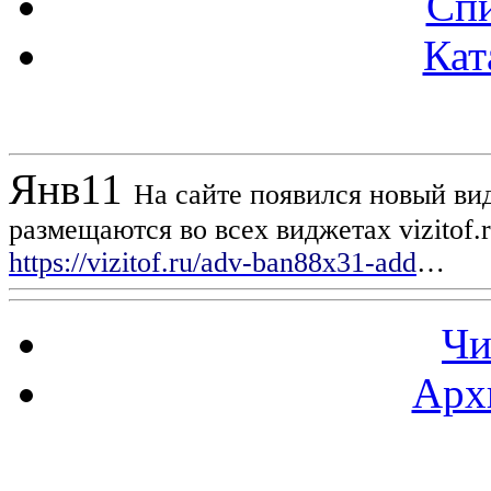
Спи
Кат
Новости проекта
Янв
11
На сайте появился новый вид
размещаются во всех виджетах vizitof.
https://vizitof.ru/adv-ban88x31-add
…
Чи
Арх
Статистика проекта