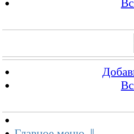
Вс
Баннеры 88х31
Добав
Вс
Меню сайта
Главное меню ⇓