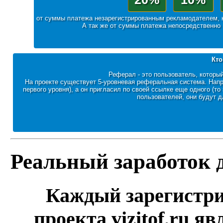
от суммы платежа незарегистрированным рекламодателем, 
А так же от суммы платежа непосредственно
Кто
Реферал - это пользователь, которы
На проекте существует 5-уровневая реферальная система. Напр
первого уровня), а он пригласил по своей ссылке еще одного (то
пользователей, они будут д
Реальный заработок 
Каждый зарегистр
проекта vizitof.ru я