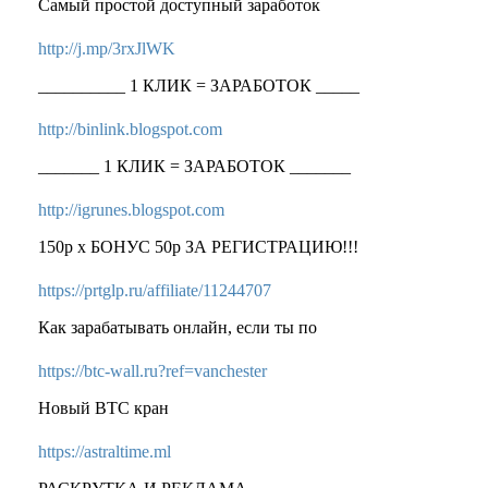
Самый простой доступный заработок
http://j.mp/3rxJlWK
__________ 1 КЛИК = ЗАРАБОТОК _____
http://binlink.blogspot.com
_______ 1 КЛИК = ЗАРАБОТОК _______
http://igrunes.blogspot.com
150р x БОНУС 50р ЗА РЕГИСТРАЦИЮ!!!
https://prtglp.ru/affiliate/11244707
Как зapaбатывать онлайн, если ты по
https://btc-wall.ru?ref=vanchester
Новый BTC кран
https://astraltime.ml