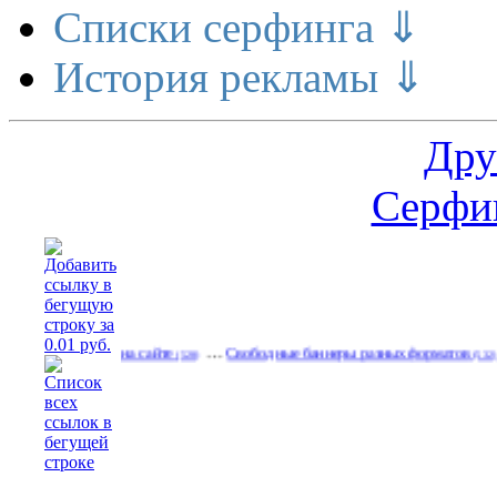
Списки серфинга ⇓
История рекламы ⇓
Дру
Серфин
…
…
ируйтесь на сайте
Свободные баннеры разных форматов
Рабо
(528)
(532)