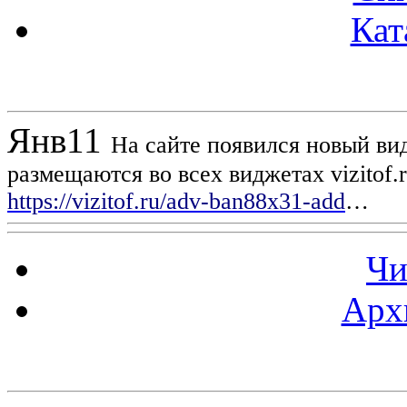
Кат
Новости проекта
Янв
11
На сайте появился новый вид
размещаются во всех виджетах vizitof.
https://vizitof.ru/adv-ban88x31-add
…
Чи
Арх
Статистика проекта