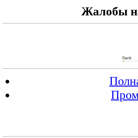
Жалобы н
Полна
Пром
Баннер 88х31