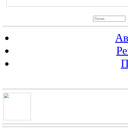
Авторизация
Ав
Ре
П
Баннер 100х100